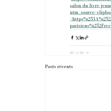
salon-du-livre-jeu
utm_source=clipb
=https%253A%252F
parisiens%252Frecit
Posts récents