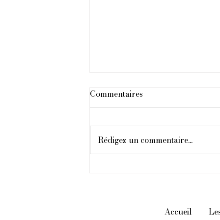
Commentaires
Rédigez un commentaire...
Guide Complet des
Légumes : Santé,
Saisonnalité et
Classification (Partie 2)
Accueil
Les