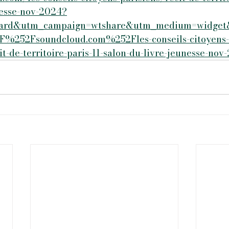
nesse-nov-2024?
oard&utm_campaign=wtshare&utm_medium=widget
%252Fsoundcloud.com%252Fles-conseils-citoyens-
-de-territoire-paris-11-salon-du-livre-jeunesse-nov