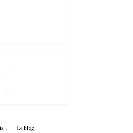
 de Vitamine C ans les
ses que dans les
nges
 ...
Le blog