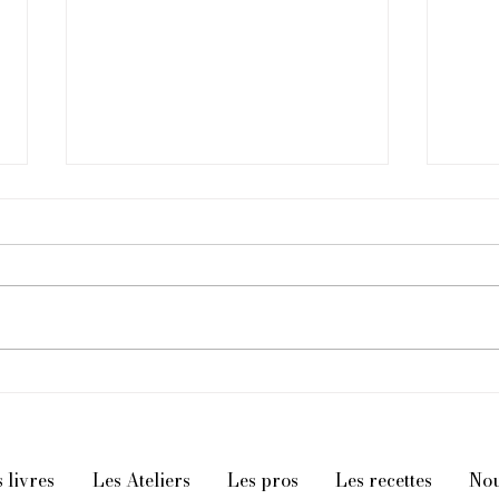
Guide Complet des
Plus
Légumes : Santé,
Frai
Saisonnalité et
Ora
Classification (Partie 1)
 livres
Les Ateliers
Les pros
Les recettes
Nous