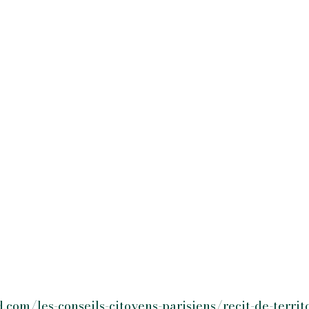
.com/les-conseils-citoyens-parisiens/recit-de-territo