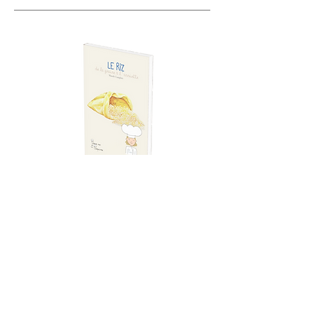
En Savoir plus
44 Pages
Prix: 9€50