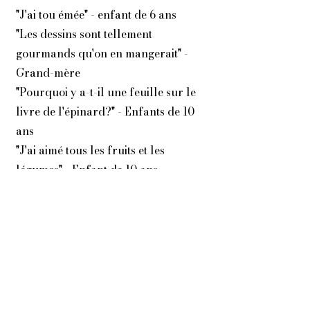
"J'ai tou émée" - enfant de 6 ans
"Les dessins sont tellement
gourmands qu'on en mangerait" -
Grand-mère
"Pourquoi y a-t-il une feuille sur le
livre de l'épinard?" - Enfants de 10
ans
"J'ai aimé tous les fruits et les
légumes" - Enfant de 10 ans
Pourquoi Choisir "Le Chou-fleur" de
Petit Achille ?
📚 Un livre adapté aux jeunes
lecteurs âgés de 6 à 12 ans, mêlant
divertissement et éducation, avec
Petit Achille pour accompagner les
enfants dans leur exploration