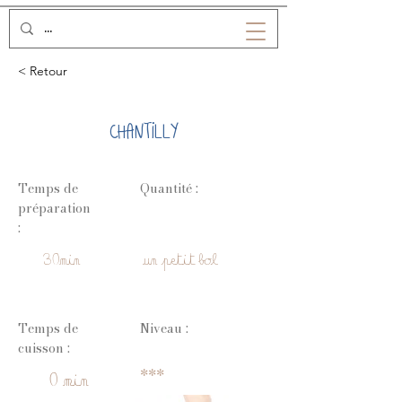
< Retour
CHANTILLY
Temps de
Quantité :
préparation
:
30min
un petit bol
Temps de
Niveau :
cuisson :
***
0 min