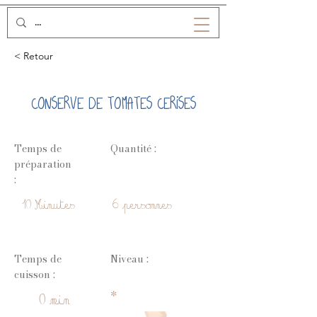
< Retour
CONSERVE DE TOMATES CERISES
Temps de
Quantité :
préparation
:
10 Minutes
6 personnes
Temps de
Niveau :
cuisson :
*
0 min